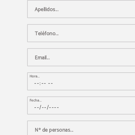
Apellidos...
Teléfono...
Email...
Hora...
Fecha...
Nº de personas...