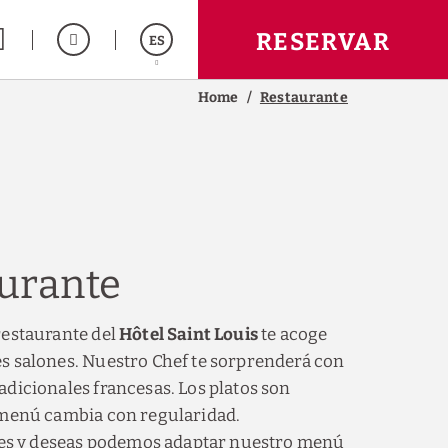
RESERVAR
ES
Home
Restaurante
English
Français
Deutsch
urante
restaurante del
Hôtel Saint Louis
te acoge
s salones. Nuestro Chef te sorprenderá con
adicionales francesas. Los platos son
 menú cambia con regularidad.
eres y deseas podemos adaptar nuestro menú