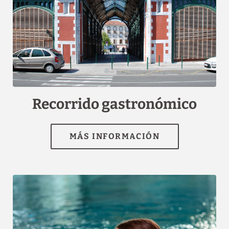
[{"url":"https:\/\/synergy.booking-
channel.com\/api\/hotels\/1507\/medias\/75#H\u00f4tel Saint
Louis_Lourdes_Recorrido gastron\u00f3mico","name":""}]
Recorrido gastronómico
MÁS INFORMACIÓN