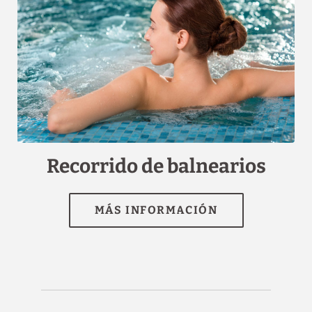
[{"url":"https:\/\/synergy.booking-
channel.com\/api\/hotels\/1507\/medias\/73#H\u00f4tel Saint
Louis_Lourdes_Recorrido de balnearios","name":""}]
Recorrido de balnearios
MÁS INFORMACIÓN