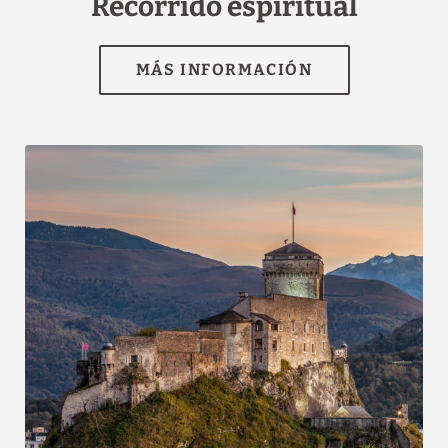
Recorrido espiritual
MÁS INFORMACIÓN
[{"url":"https:\/\/synergy.booking-
channel.com\/api\/hotels\/1507\/medias\/74#H\u00f4tel Saint