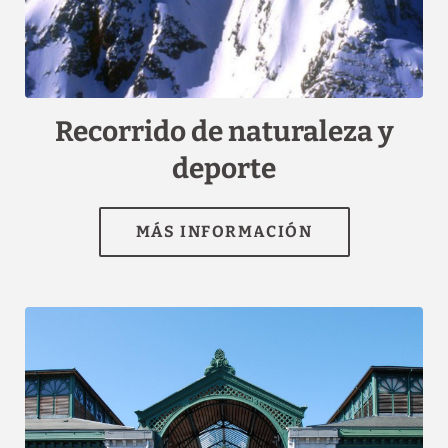
[{"url":"https:\/\/synergy.booking-
channel.com\/api\/hotels\/1507\/medias\/123#H\u00f4tel
Saint Louis_Lourdes_Recorrido de naturaleza y
deporte","name":""},{"url":"https:\/\/synergy.booking-
channel.com\/api\/hotels\/1507\/medias\/76#H\u00f4tel Saint
Louis_Lourdes_Recorrido de naturaleza y
deporte","name":""}]
Recorrido de naturaleza y
deporte
MÁS INFORMACIÓN