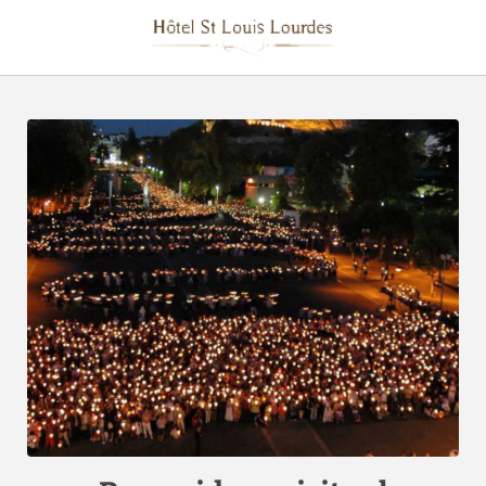
Recorridoses del Hôtel Saint Louis Hotel en Lourdes. Web Oficial.
[{"url":"https:\/\/synergy.booking-
channel.com\/api\/hotels\/1507\/medias\/125#H\u00f4tel
Saint Louis_Lourdes_Recorrido espiritual","name":""}]